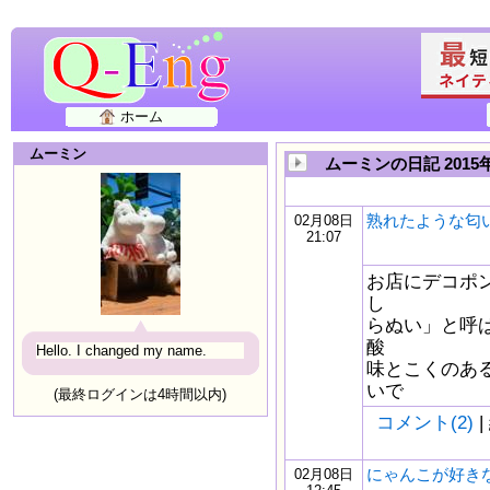
ホーム
ムーミン
ムーミンの日記 2015
熟れたような匂い li
02月08日
21:07
お店にデコポ
し
らぬい」と呼
酸
Hello. I changed my name.
味とこくのあ
いで
(最終ログインは4時間以内)
コメント(2)
|
にゃんこが好き
02月08日