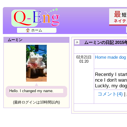
ホーム
ムーミン
ムーミンの日記 2015
Home made dog 
02月21日
01:20
Recently I sta
nce I don't wan
Luckly, my dog 
Hello. I changed my name.
コメント(4)
|
(最終ログインは10時間以内)