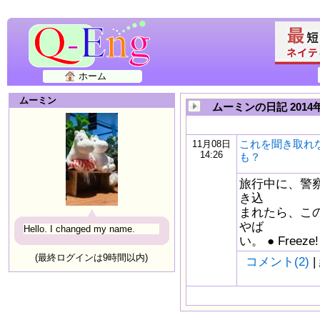
ホーム
ムーミン
ムーミンの日記 2014
これを聞き取れ
11月08日
14:26
も？
旅行中に、警
き込
まれたら、こ
やば
Hello. I changed my name.
い。 ● Freez
(最終ログインは9時間以内)
コメント(2)
|