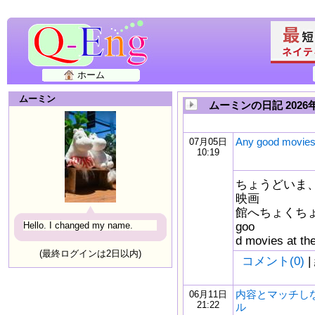
ホーム
ムーミン
ムーミンの日記 202
Any good movie
07月05日
10:19
ちょうどいま
映画
館へちょくちょく行
goo
Hello. I changed my name.
d movies at the
(最終ログインは2日以内)
コメント(0)
|
内容とマッチし
06月11日
21:22
ル