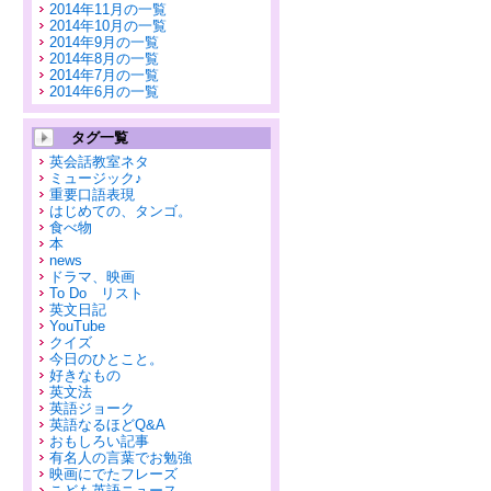
2014年11月の一覧
2014年10月の一覧
2014年9月の一覧
2014年8月の一覧
2014年7月の一覧
2014年6月の一覧
タグ一覧
英会話教室ネタ
ミュージック♪
重要口語表現
はじめての、タンゴ。
食べ物
本
news
ドラマ、映画
To Do リスト
英文日記
YouTube
クイズ
今日のひとこと。
好きなもの
英文法
英語ジョーク
英語なるほどQ&A
おもしろい記事
有名人の言葉でお勉強
映画にでたフレーズ
こども英語ニュース