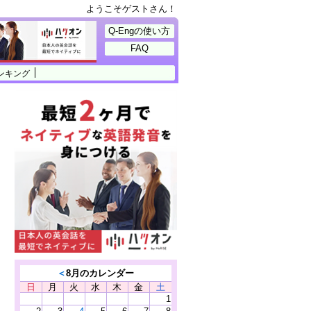
ようこそゲストさん！
Q-Engの使い方
FAQ
ンキング
＜
8月のカレンダー
日
月
火
水
木
金
土
1