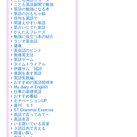
こども英語新聞で勉強
英語の勉強になる本
単語のおもちゃ箱
俳句を英語で
間違えやすい単語
星占いにでた単語
かんたんフレーズ
勉強に役立つ本の紹介
ラジオ英会話
健康
英会話のヒント
無痛英文法
英語ゲーム
タイムトライアル
伊藤サム 冠詞
体調を表す英語
英語失敗編。
おすすめの英語習得本
My diary in English
仕事の基礎英語
おすすめ番組
モチベーションUP
週刊 ＳＴ
ST Grammar Exercise
英語で言ってみて～
英語名言
いま聴いている音楽
３語以内で言える
間違い探し