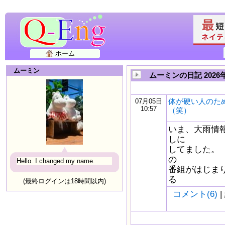
ホーム
ムーミン
ムーミンの日記 202
体が硬い人のた
07月05日
10:57
（笑）
いま、大雨情
しに
してました。
の
Hello. I changed my name.
番組がはじま
る
(最終ログインは18時間以内)
コメント(6)
|