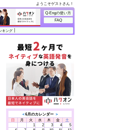
ようこそゲストさん！
Q-Engの使い方
FAQ
ンキング
＜
6月のカレンダー
＞
日
月
火
水
木
金
土
1
2
3
4
5