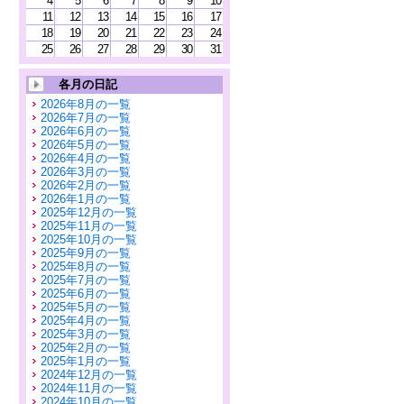
4
5
6
7
8
9
10
11
12
13
14
15
16
17
18
19
20
21
22
23
24
25
26
27
28
29
30
31
各月の日記
2026年8月の一覧
2026年7月の一覧
2026年6月の一覧
2026年5月の一覧
2026年4月の一覧
2026年3月の一覧
2026年2月の一覧
2026年1月の一覧
2025年12月の一覧
2025年11月の一覧
2025年10月の一覧
2025年9月の一覧
2025年8月の一覧
2025年7月の一覧
2025年6月の一覧
2025年5月の一覧
2025年4月の一覧
2025年3月の一覧
2025年2月の一覧
2025年1月の一覧
2024年12月の一覧
2024年11月の一覧
2024年10月の一覧