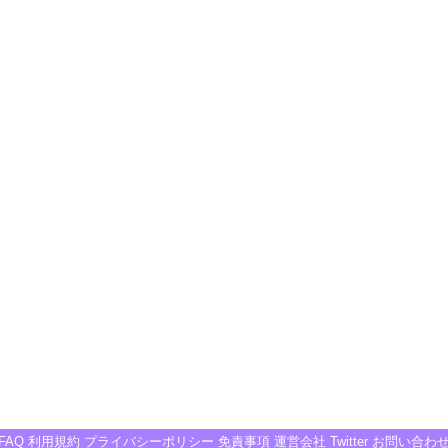
FAQ
利用規約
プライバシーポリシー
免責事項
運営会社
Twitter
お問い合わ