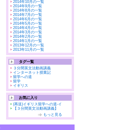
2014年10月の一覧
2014年9月の一覧
2014年8月の一覧
2014年7月の一覧
2014年6月の一覧
2014年5月の一覧
2014年4月の一覧
2014年3月の一覧
2014年2月の一覧
2014年1月の一覧
2013年12月の一覧
2013年11月の一覧
タグ一覧
３分間英文法動画講義
インターネット授業記
留学への道
留学
イギリス
お気に入り
(再送)イギリス留学への道-イ
【３分間英文法動画講義】
もっと見る
せ