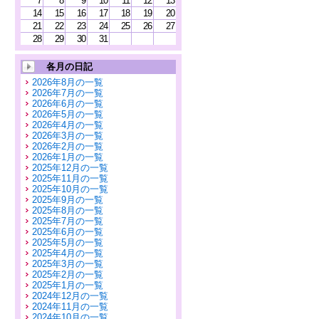
7
8
9
10
11
12
13
14
15
16
17
18
19
20
21
22
23
24
25
26
27
28
29
30
31
各月の日記
2026年8月の一覧
2026年7月の一覧
2026年6月の一覧
2026年5月の一覧
2026年4月の一覧
2026年3月の一覧
2026年2月の一覧
2026年1月の一覧
2025年12月の一覧
2025年11月の一覧
2025年10月の一覧
2025年9月の一覧
2025年8月の一覧
2025年7月の一覧
2025年6月の一覧
2025年5月の一覧
2025年4月の一覧
2025年3月の一覧
2025年2月の一覧
2025年1月の一覧
2024年12月の一覧
2024年11月の一覧
2024年10月の一覧