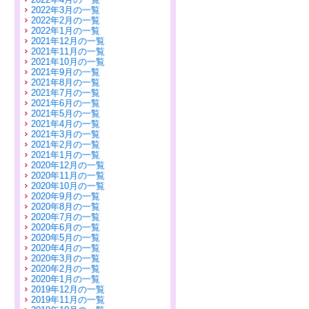
2022年3月の一覧
2022年2月の一覧
2022年1月の一覧
2021年12月の一覧
2021年11月の一覧
2021年10月の一覧
2021年9月の一覧
2021年8月の一覧
2021年7月の一覧
2021年6月の一覧
2021年5月の一覧
2021年4月の一覧
2021年3月の一覧
2021年2月の一覧
2021年1月の一覧
2020年12月の一覧
2020年11月の一覧
2020年10月の一覧
2020年9月の一覧
2020年8月の一覧
2020年7月の一覧
2020年6月の一覧
2020年5月の一覧
2020年4月の一覧
2020年3月の一覧
2020年2月の一覧
2020年1月の一覧
2019年12月の一覧
2019年11月の一覧