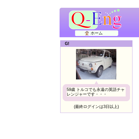
ホーム
G!
59歳 トルコでも永遠の英語チャ
レンジャーです・・・
(最終ログインは3日以上)