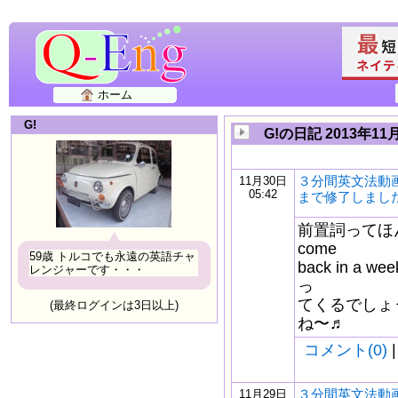
ホーム
G!
G!の日記 2013年11
３分間英文法動画
11月30日
05:42
まで修了しまし
前置詞ってほん
come
59歳 トルコでも永遠の英語チャ
back in a
レンジャーです・・・
っ
てくるでしょ
(最終ログインは3日以上)
ね〜♬
コメント(0)
|
３分間英文法動画
11月29日