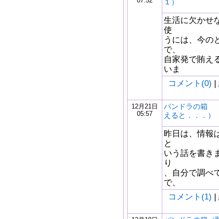
07:52
１）
生活に欠かせ
使
うには、今の
で、
自家発で賄え
いま
コメント(0)
|
パンドラの箱 
12月21日
05:57
えると．．．）
昨日は、情報
と
いう話を書き
り
、自分で調べ
で、
コメント(1)
|