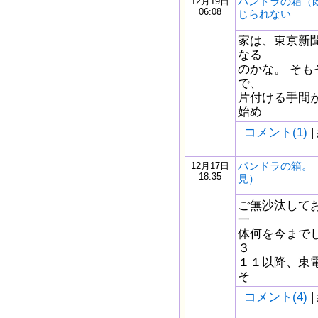
パンドラの箱（
12月19日
06:08
じられない
家は、東京新
なる
のかな。 そ
で、
片付ける手間
始め
コメント(1)
|
パンドラの箱。
12月17日
18:35
見）
ご無沙汰して
一
体何を今まで
３
１１以降、東
そ
コメント(4)
|