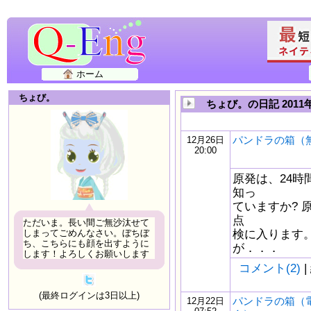
ホーム
ちょび。
ちょび。の日記 2011
パンドラの箱（
12月26日
20:00
原発は、24時
知っ
ていますか? 
点
ただいま。長い間ご無沙汰せて
検に入ります
しまってごめんなさい。ぼちぼ
ち、こちらにも顔を出すように
が．．．
します！よろしくお願いします
コメント(2)
|
(最終ログインは3日以上)
パンドラの箱（
12月22日