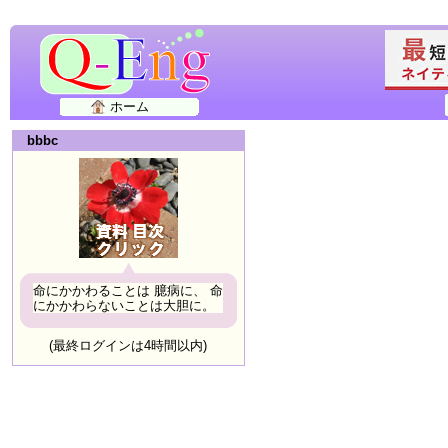
ホーム
bbbc
命にかかわることは 臆病に、 命
にかかわらないことは大胆に。
(最終ログインは4時間以内)