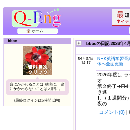
ホーム
bbbc
bbbcの日記 2026年4
NHK英語学習番
04月07日
14:17
体へ全面更新
2026年度は
オ
命にかかわることは 臆病に、 命
第２終了➔FM
にかかわらないことは大胆に。
き逃
し（１週間分
(最終ログインは6時間以内)
夜の
コメント(0)
|