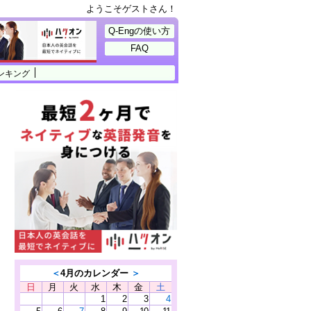
ようこそゲストさん！
Q-Engの使い方
FAQ
ンキング
＜
4月のカレンダー
＞
日
月
火
水
木
金
土
1
2
3
4