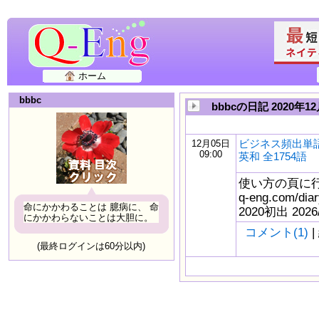
ホーム
bbbc
bbbcの日記 2020年1
ビジネス頻出単語
12月05日
09:00
英和 全1754語
使い方の頁に行く⇒<
q-eng.com/di
命にかかわることは 臆病に、 命
2020初出 2026
にかかわらないことは大胆に。
コメント(1)
|
(最終ログインは60分以内)