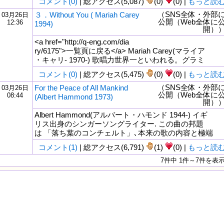
コメント(0)
| 総アクセス(5,087)
(0)
(0) |
もっと読
（SNS全体・外部
３．Without You ( Mariah Carey
03月26日
公開（Web全体に
12:36
1994)
開）
<a href="http://q-eng.com/dia
ry/6175">一覧頁に戻る</a> Mariah Carey(マライア
・キャリ- 1970-) 歌唱力世界一といわれる。グラミ
コメント(0)
| 総アクセス(5,475)
(0)
(0) |
もっと読
（SNS全体・外部
For the Peace of All Mankind
03月26日
公開（Web全体に
08:44
(Albert Hammond 1973)
開）
Albert Hammond(アルバート・ハモンド 1944-) イギ
リス出身のシンガーソングライター. この曲の邦題
は 「落ち葉のコンチェルト」､本来の歌の内容と極端
コメント(1)
| 総アクセス(6,791)
(1)
(0) |
もっと読
7件中 1件～7件を表