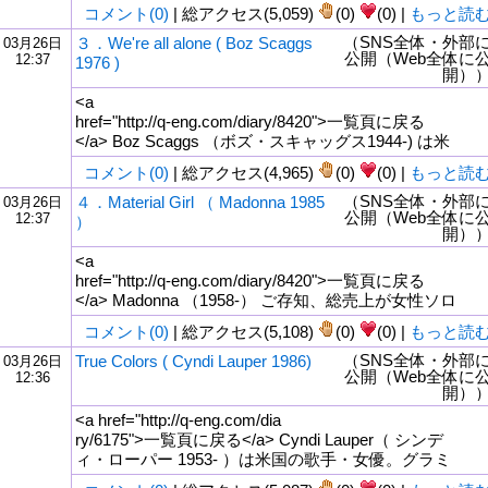
コメント(0)
| 総アクセス(5,059)
(0)
(0) |
もっと読
（SNS全体・外部
３．We're all alone ( Boz Scaggs
03月26日
公開（Web全体に
12:37
1976 )
開）
<a
href="http://q-eng.com/diary/8420">一覧頁に戻る
</a> Boz Scaggs （ボズ・スキャッグス1944-) は米
コメント(0)
| 総アクセス(4,965)
(0)
(0) |
もっと読
（SNS全体・外部
４．Material Girl （ Madonna 1985
03月26日
公開（Web全体に
12:37
）
開）
<a
href="http://q-eng.com/diary/8420">一覧頁に戻る
</a> Madonna （1958-） ご存知、総売上が女性ソロ
コメント(0)
| 総アクセス(5,108)
(0)
(0) |
もっと読
（SNS全体・外部
True Colors ( Cyndi Lauper 1986)
03月26日
公開（Web全体に
12:36
開）
<a href="http://q-eng.com/dia
ry/6175">一覧頁に戻る</a> Cyndi Lauper（ シンデ
ィ・ローパー 1953- ）は米国の歌手・女優。グラミ