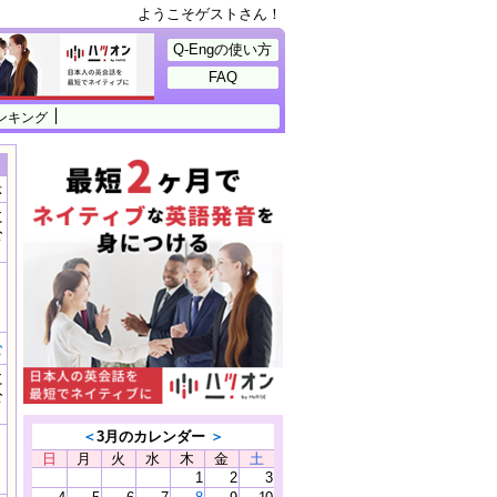
ようこそゲストさん！
Q-Engの使い方
FAQ
ンキング
示
に
公
）
む
に
公
）
＜
3月のカレンダー
＞
日
月
火
水
木
金
土
1
2
3