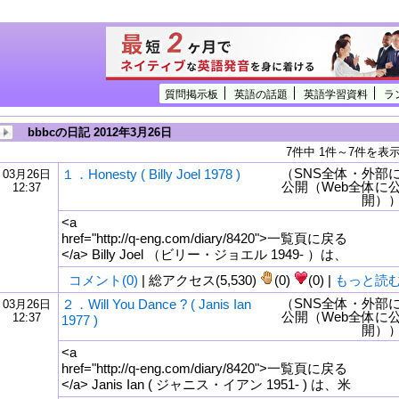
質問掲示板
英語の話題
英語学習資料
ラ
bbbcの日記 2012年3月26日
7件中 1件～7件を表
（SNS全体・外部
１．Honesty ( Billy Joel 1978 )
03月26日
公開（Web全体に
12:37
開）
<a
href="http://q-eng.com/diary/8420">一覧頁に戻る
</a> Billy Joel （ビリー・ジョエル 1949- ）は、
コメント(0)
| 総アクセス(5,530)
(0)
(0) |
もっと読
（SNS全体・外部
２．Will You Dance ? ( Janis Ian
03月26日
公開（Web全体に
12:37
1977 )
開）
<a
href="http://q-eng.com/diary/8420">一覧頁に戻る
</a> Janis Ian ( ジャニス・イアン 1951- ) は、米