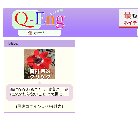
ホーム
bbbc
命にかかわることは 臆病に、 命
にかかわらないことは大胆に。
(最終ログインは60分以内)