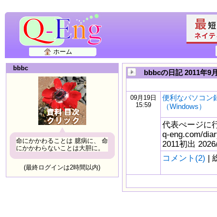
ホーム
bbbc
bbbcの日記 2011年9
便利なパソコン
09月19日
15:59
（Windows）
代表ぺージに行く ⇒ 
q-eng.com/d
命にかかわることは 臆病に、 命
2011初出 2026
にかかわらないことは大胆に。
コメント(2)
| 
(最終ログインは2時間以内)