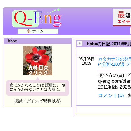
ホーム
bbbc
bbbcの日記 2011年5
カタカナ語の発
05月03日
10:39
(4分類x100語 フ
使い方の頁に行く⇒<
q-eng.com/di
命にかかわることは 臆病に、 命
2011初出 2026
にかかわらないことは大胆に。
コメント(0)
| 
(最終ログインは7時間以内)