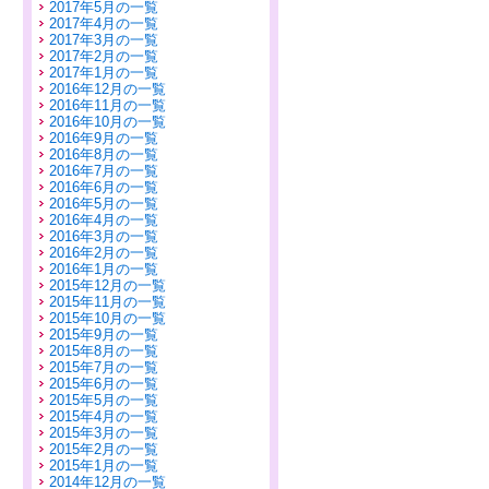
2017年5月の一覧
2017年4月の一覧
2017年3月の一覧
2017年2月の一覧
2017年1月の一覧
2016年12月の一覧
2016年11月の一覧
2016年10月の一覧
2016年9月の一覧
2016年8月の一覧
2016年7月の一覧
2016年6月の一覧
2016年5月の一覧
2016年4月の一覧
2016年3月の一覧
2016年2月の一覧
2016年1月の一覧
2015年12月の一覧
2015年11月の一覧
2015年10月の一覧
2015年9月の一覧
2015年8月の一覧
2015年7月の一覧
2015年6月の一覧
2015年5月の一覧
2015年4月の一覧
2015年3月の一覧
2015年2月の一覧
2015年1月の一覧
2014年12月の一覧