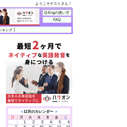
ようこそゲストさん！
Q-Engの使い方
FAQ
ンキング
＜
12月のカレンダー
＞
日
月
火
水
木
金
土
1
2
3
4
5
6