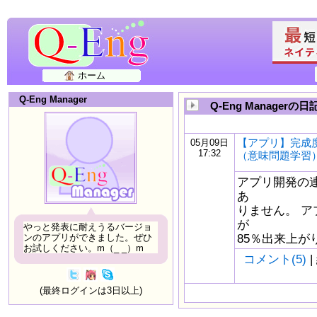
ホーム
Q-Eng Manager
Q-Eng Managerの日
【アプリ】完成度
05月09日
17:32
（意味問題学習
アプリ開発の
あ
りません。 
が
やっと発表に耐えうるバージョ
85％出来上がりまし
ンのアプリができました。ぜひ
お試しください。m（_ _）m
コメント(5)
|
(最終ログインは3日以上)