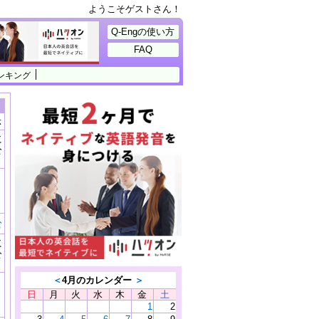
ようこそゲストさん！
Q-Engの使い方
FAQ
ンキング
示
に
公
）
む
に
公
）
＜
4月のカレンダー
＞
日
月
火
水
木
金
土
1
2