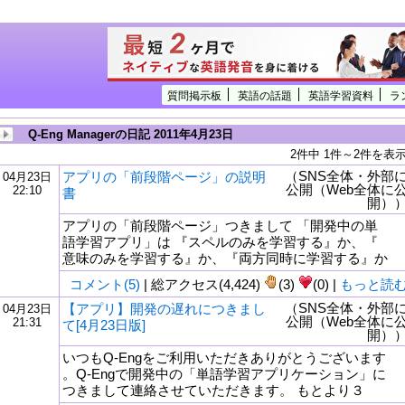
質問掲示板
英語の話題
英語学習資料
ラ
Q-Eng Managerの日記 2011年4月23日
2件中 1件～2件を表
（SNS全体・外部
アプリの「前段階ページ」の説明
04月23日
公開（Web全体に
22:10
書
開）
アプリの「前段階ページ」つきまして 「開発中の単
語学習アプリ」は 『スペルのみを学習する』か、『
意味のみを学習する』か、『両方同時に学習する』か
コメント(5)
| 総アクセス(4,424)
(3)
(0) |
もっと読
（SNS全体・外部
【アプリ】開発の遅れにつきまし
04月23日
公開（Web全体に
21:31
て[4月23日版]
開）
いつもQ-Engをご利用いただきありがとうございます
。Q-Engで開発中の「単語学習アプリケーション」に
つきまして連絡させていただきます。 もとより３