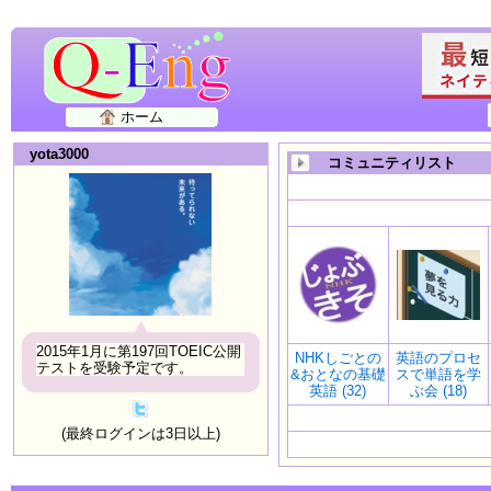
ホーム
yota3000
コミュニティリスト
2015年1月に第197回TOEIC公開
NHKしごとの
英語のプロセ
テストを受験予定です。
&おとなの基礎
スで単語を学
英語 (32)
ぶ会 (18)
(最終ログインは3日以上)