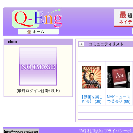
ホーム
ckoo
コミュニティリスト
(最終ログインは3日以上)
【動画を楽し
NHKニュース
む会】 (38)
で英会話 (89)
FAQ
利用規約
プライバシーポ