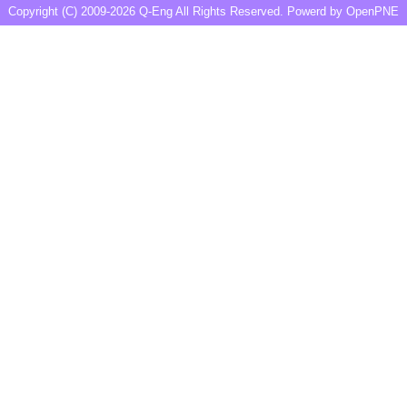
Copyright (C) 2009-2026
Q-Eng
All Rights Reserved. Powerd by
OpenPNE