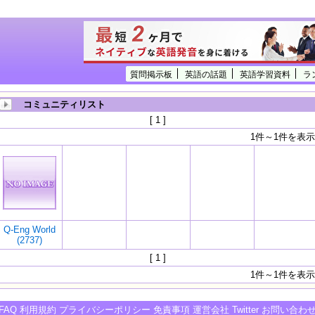
質問掲示板
英語の話題
英語学習資料
ラ
コミュニティリスト
[ 1 ]
1件～1件を表示
Q-Eng World
(2737)
[ 1 ]
1件～1件を表示
FAQ
利用規約
プライバシーポリシー
免責事項
運営会社
Twitter
お問い合わ