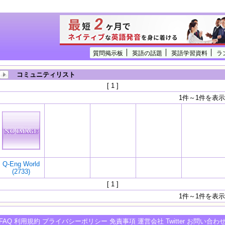
質問掲示板
英語の話題
英語学習資料
ラ
コミュニティリスト
[ 1 ]
1件～1件を表示
Q-Eng World
(2733)
[ 1 ]
1件～1件を表示
FAQ
利用規約
プライバシーポリシー
免責事項
運営会社
Twitter
お問い合わ