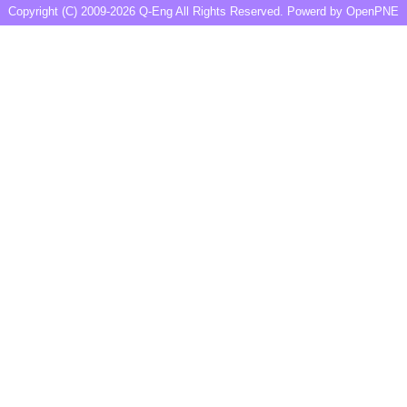
Copyright (C) 2009-2026
Q-Eng
All Rights Reserved. Powerd by
OpenPNE