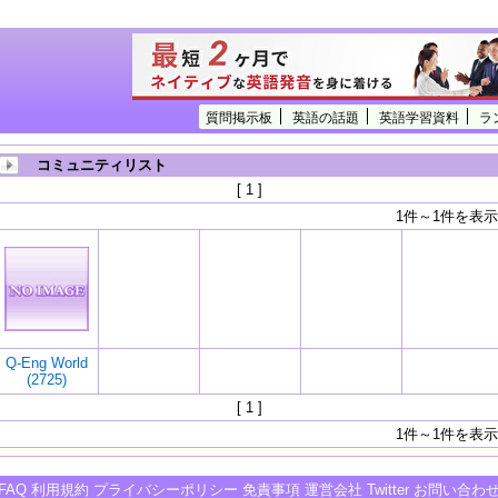
質問掲示板
英語の話題
英語学習資料
ラ
コミュニティリスト
[ 1 ]
1件～1件を表示
Q-Eng World
(2725)
[ 1 ]
1件～1件を表示
FAQ
利用規約
プライバシーポリシー
免責事項
運営会社
Twitter
お問い合わ