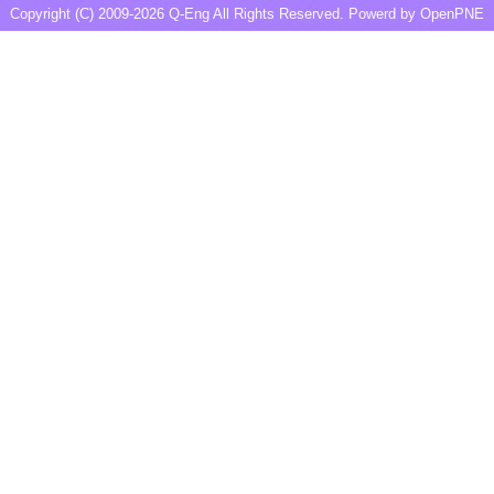
Copyright (C) 2009-2026
Q-Eng
All Rights Reserved. Powerd by
OpenPNE