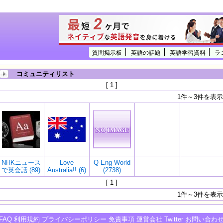
質問掲示板
英語の話題
英語学習資料
ラ
コミュニティリスト
[ 1 ]
1件～3件を表示
NHKニュース
Love
Q-Eng World
で英会話 (89)
Australia!! (6)
(2738)
[ 1 ]
1件～3件を表示
FAQ
利用規約
プライバシーポリシー
免責事項
運営会社
Twitter
お問い合わ