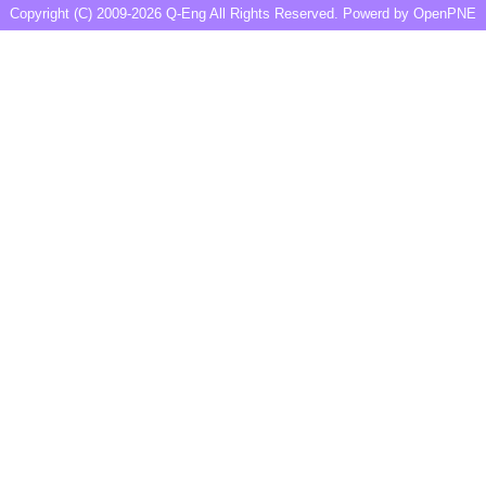
Copyright (C) 2009-2026
Q-Eng
All Rights Reserved. Powerd by
OpenPNE