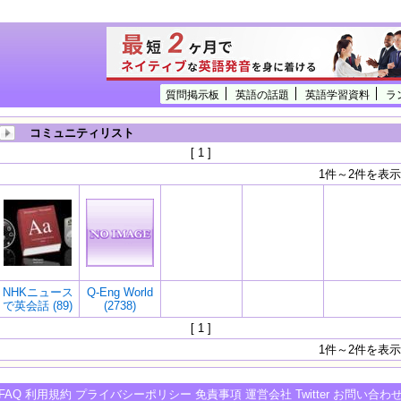
質問掲示板
英語の話題
英語学習資料
ラ
コミュニティリスト
[ 1 ]
1件～2件を表示
NHKニュース
Q-Eng World
で英会話 (89)
(2738)
[ 1 ]
1件～2件を表示
FAQ
利用規約
プライバシーポリシー
免責事項
運営会社
Twitter
お問い合わ