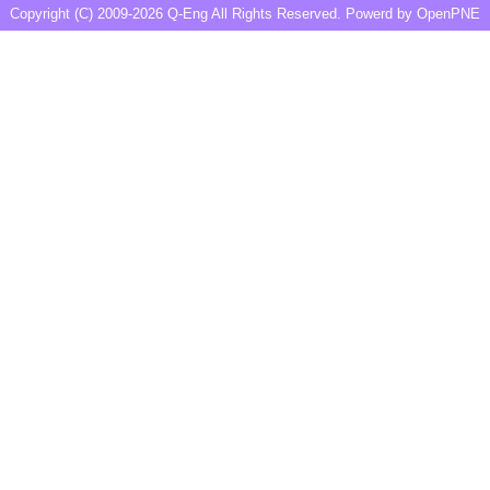
Copyright (C) 2009-2026
Q-Eng
All Rights Reserved. Powerd by
OpenPNE