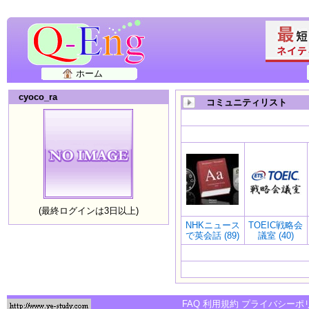
ホーム
cyoco_ra
コミュニティリスト
(最終ログインは3日以上)
NHKニュース
TOEIC戦略会
で英会話 (89)
議室 (40)
FAQ
利用規約
プライバシーポ