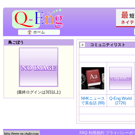
ホーム
鳥ごぼう
コミュニティリスト
(最終ログインは3日以上)
NHKニュース
Q-Eng World
で英会話 (89)
(2726)
FAQ
利用規約
プライバシーポ