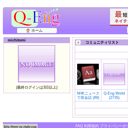
ホーム
michitomi
コミュニティリスト
(最終ログインは3日以上)
NHKニュース
Q-Eng World
で英会話 (89)
(2735)
FAQ
利用規約
プライバシーポ