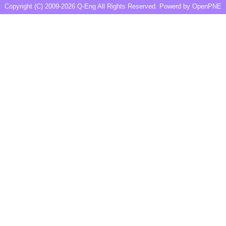
Copyright (C) 2009-2026
Q-Eng
All Rights Reserved. Powerd by
OpenPNE