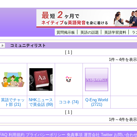
質問掲示板
英語の話題
英語学習資料
ラ
コミュニティリスト
[ 1 ]
1件～4件を表示
英語でチャッ
NHKニュース
Q-Eng World
ココネ (74)
ト部 (21)
で英会話 (89)
(2721)
[ 1 ]
1件～4件を表示
FAQ
利用規約
プライバシーポリシー
免責事項
運営会社
Twitter
お問い合わ