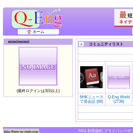
ホーム
mimiimimii
コミュニティリスト
(最終ログインは3日以上)
NHKニュース
Q-Eng World
で英会話 (89)
(2738)
FAQ
利用規約
プライバシーポ