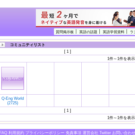
質問掲示板
英語の話題
英語学習資料
ラ
コミュニティリスト
[ 1 ]
1件～1件を表示
Q-Eng World
(2725)
[ 1 ]
1件～1件を表示
FAQ
利用規約
プライバシーポリシー
免責事項
運営会社
Twitter
お問い合わ