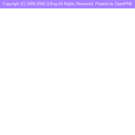
Copyright (C) 2009-2026
Q-Eng
All Rights Reserved. Powerd by
OpenPNE