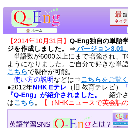
ホーム
【2014年10月31日】
Q-Eng独自の単
ジを作成しました。
⇒
バージョン3.01、
単語数が6000以上にまで増強され、T
ようになりました。ご自分で好きな単
こちら
で製作が可能。
使い方の説明
などは⇒
こちら
をご覧
●2012年
NHK Eテレ
（旧 教育テレビ）
『Q-Eng』が紹介されました。
紹介さ
は
こちら
。
【（NHKニュースで英会話