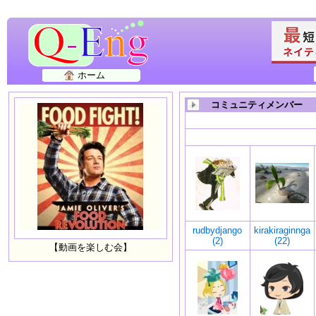
ホーム
コミュニティメンバー
rudbydjango
kirakiraginnga
(2)
(22)
【動画を楽しむ会】