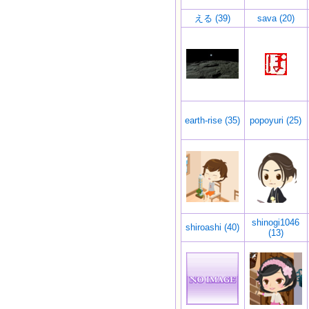
える (39)
sava (20)
earth-rise (35)
popoyuri (25)
shinogi1046
shiroashi (40)
(13)