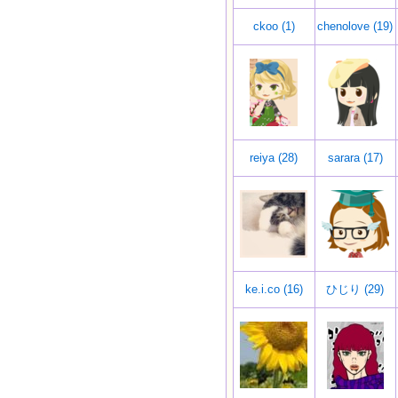
ckoo (1)
chenolove (19)
reiya (28)
sarara (17)
ke.i.co (16)
ひじり (29)