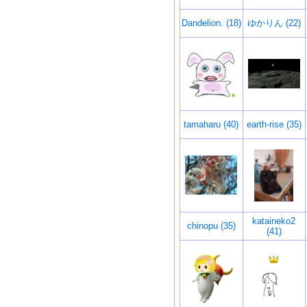
Dandelion. (18)
ゆかりん (22)
tamaharu (40)
earth-rise (35)
kataineko2
chinopu (35)
(41)