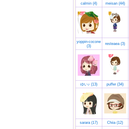
calmin (4)
meisan (44)
yoppin-cocone
resteaea (3)
(3)
ゆい♪ (13)
puffer (34)
sarara (17)
Chiia (12)