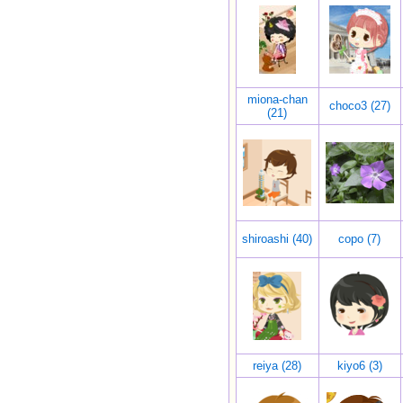
miona-chan
choco3 (27)
(21)
shiroashi (40)
copo (7)
reiya (28)
kiyo6 (3)