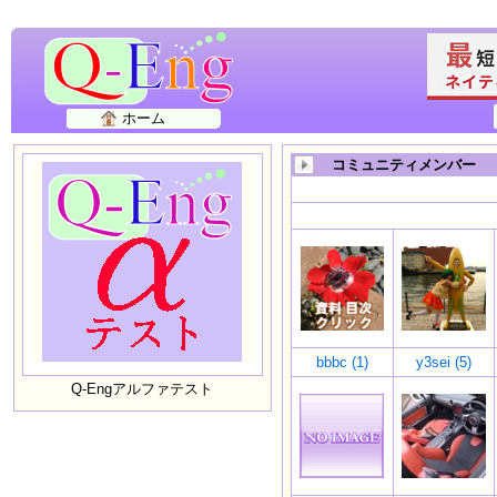
ホーム
コミュニティメンバー
bbbc (1)
y3sei (5)
Q-Engアルファテスト